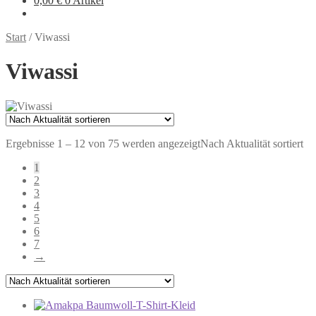
0,00
€
0 Artikel
Start
/
Viwassi
Viwassi
Ergebnisse 1 – 12 von 75 werden angezeigt
Nach Aktualität sortiert
1
2
3
4
5
6
7
→