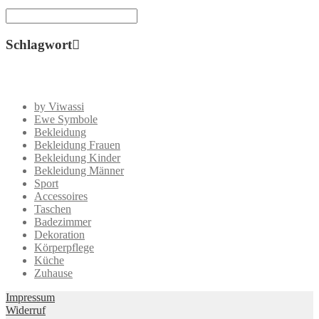
Schlagwort
by Viwassi
Ewe Symbole
Bekleidung
Bekleidung Frauen
Bekleidung Kinder
Bekleidung Männer
Sport
Accessoires
Taschen
Badezimmer
Dekoration
Körperpflege
Küche
Zuhause
Impressum
Widerruf