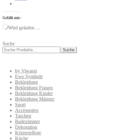
Gefällt mir:
Wird geladen …
Suche
Suche
by Viwassi
Ewe Symbole
Bekleidung
Bekleidung Frauen
Bekleidung Kinder
Bekleidung Männer
Sport
Accessoires
Taschen
Badezimmer
Dekoration
Körperpflege
Küche