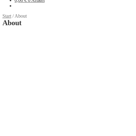
0,00
€
0 Artikel
Start
/
About
About
Über mich