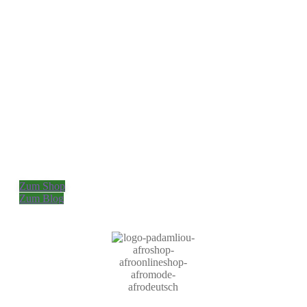
die diese Kultur leben und lieben.
Potential für uns, authentische Waren zu
erhalten und Potential für die Hersteller, ihre
Kunst oder Produkte einem größeren Markt
zur Verfügung zu stellen.
Dazu soll dieser Afroonlineshop nützlich sein.
Zum Shop
Zum Blog