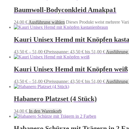
Baumwoll-Bodyconkleid Amakpa1
24,00
€
Ausführung wählen
Dieses Produkt weist mehrere Vari
Kauri Unisex Hemd mit Knöpfen kast
43,50
€
–
51,00
€
Preisspanne: 43,50 € bis 51,00 €
Ausführung
Kauri Unisex Hemd mit Knöpfen weiß
43,50
€
–
51,00
€
Preisspanne: 43,50 € bis 51,00 €
Ausführung
Habanero Platzset (4 Stück)
34,00
€
In den Warenkorb
Habanero Schürze mit Trägern in 2 F