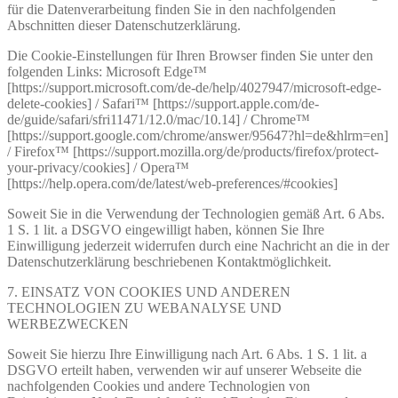
für die Datenverarbeitung finden Sie in den nachfolgenden
Abschnitten dieser Datenschutzerklärung.
Die Cookie-Einstellungen für Ihren Browser finden Sie unter den
folgenden Links: Microsoft Edge™
[https://support.microsoft.com/de-de/help/4027947/microsoft-edge-
delete-cookies] / Safari™ [https://support.apple.com/de-
de/guide/safari/sfri11471/12.0/mac/10.14] / Chrome™
[https://support.google.com/chrome/answer/95647?hl=de&hlrm=en]
/ Firefox™ [https://support.mozilla.org/de/products/firefox/protect-
your-privacy/cookies] / Opera™
[https://help.opera.com/de/latest/web-preferences/#cookies]
Soweit Sie in die Verwendung der Technologien gemäß Art. 6 Abs.
1 S. 1 lit. a DSGVO eingewilligt haben, können Sie Ihre
Einwilligung jederzeit widerrufen durch eine Nachricht an die in der
Datenschutzerklärung beschriebenen Kontaktmöglichkeit.
7. EINSATZ VON COOKIES UND ANDEREN
TECHNOLOGIEN ZU WEBANALYSE UND
WERBEZWECKEN
Soweit Sie hierzu Ihre Einwilligung nach Art. 6 Abs. 1 S. 1 lit. a
DSGVO erteilt haben, verwenden wir auf unserer Webseite die
nachfolgenden Cookies und andere Technologien von