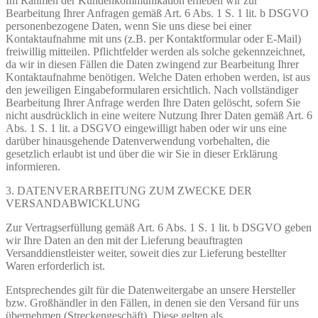
Im Rahmen der Kundenkommunikation erheben wir zur
Bearbeitung Ihrer Anfragen gemäß Art. 6 Abs. 1 S. 1 lit. b DSGVO
personenbezogene Daten, wenn Sie uns diese bei einer
Kontaktaufnahme mit uns (z.B. per Kontaktformular oder E-Mail)
freiwillig mitteilen. Pflichtfelder werden als solche gekennzeichnet,
da wir in diesen Fällen die Daten zwingend zur Bearbeitung Ihrer
Kontaktaufnahme benötigen. Welche Daten erhoben werden, ist aus
den jeweiligen Eingabeformularen ersichtlich. Nach vollständiger
Bearbeitung Ihrer Anfrage werden Ihre Daten gelöscht, sofern Sie
nicht ausdrücklich in eine weitere Nutzung Ihrer Daten gemäß Art. 6
Abs. 1 S. 1 lit. a DSGVO eingewilligt haben oder wir uns eine
darüber hinausgehende Datenverwendung vorbehalten, die
gesetzlich erlaubt ist und über die wir Sie in dieser Erklärung
informieren.
3. DATENVERARBEITUNG ZUM ZWECKE DER
VERSANDABWICKLUNG
Zur Vertragserfüllung gemäß Art. 6 Abs. 1 S. 1 lit. b DSGVO geben
wir Ihre Daten an den mit der Lieferung beauftragten
Versanddienstleister weiter, soweit dies zur Lieferung bestellter
Waren erforderlich ist.
Entsprechendes gilt für die Datenweitergabe an unsere Hersteller
bzw. Großhändler in den Fällen, in denen sie den Versand für uns
übernehmen (Streckengeschäft). Diese gelten als