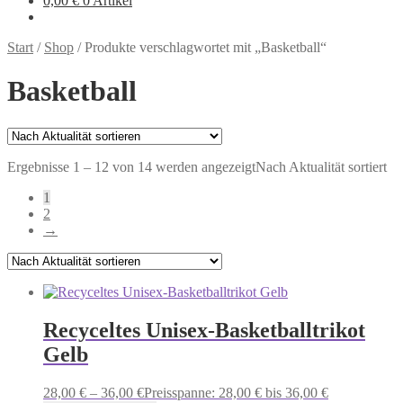
0,00
€
0 Artikel
Start
/
Shop
/
Produkte verschlagwortet mit „Basketball“
Basketball
Ergebnisse 1 – 12 von 14 werden angezeigt
Nach Aktualität sortiert
1
2
→
Recyceltes Unisex-Basketballtrikot
Gelb
28,00
€
–
36,00
€
Preisspanne: 28,00 € bis 36,00 €