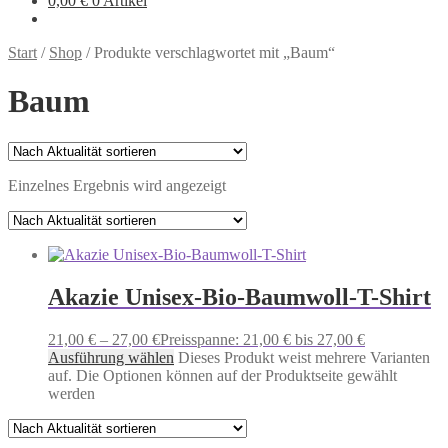
0,00
€
0 Artikel
Start
/
Shop
/
Produkte verschlagwortet mit „Baum“
Baum
Einzelnes Ergebnis wird angezeigt
Akazie Unisex-Bio-Baumwoll-T-Shirt
21,00
€
–
27,00
€
Preisspanne: 21,00 € bis 27,00 €
Ausführung wählen
Dieses Produkt weist mehrere Varianten
auf. Die Optionen können auf der Produktseite gewählt
werden