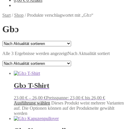
0,00
€
0 Artikel
Start
/
Shop
/
Produkte verschlagwortet mit „Gbɔ“
Gbɔ
Alle 3 Ergebnisse werden angezeigt
Nach Aktualität sortiert
Gbɔ T-Shirt
23,00
€
–
26,00
€
Preisspanne: 23,00 € bis 26,00 €
Ausführung wählen
Dieses Produkt weist mehrere Varianten
auf. Die Optionen können auf der Produktseite gewählt
werden