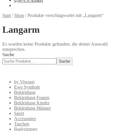
0,00
€
0 Artikel
Start
/
Shop
/
Produkte verschlagwortet mit „Langarm“
Langarm
Es wurden keine Produkte gefunden, die deiner Auswahl
entsprechen.
Suche
Suche
by Viwassi
Ewe Symbole
Bekleidung
Bekleidung Frauen
Bekleidung Kinder
Bekleidung Männer
Sport
Accessoires
Taschen
Badezimmer