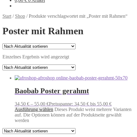
0,00
€
0 Artikel
Start
/
Shop
/
Produkte verschlagwortet mit „Poster mit Rahmen“
Poster mit Rahmen
Einzelnes Ergebnis wird angezeigt
Baobab Poster gerahmt
34,50
€
–
55,00
€
Preisspanne: 34,50 € bis 55,00 €
Ausführung wählen
Dieses Produkt weist mehrere Varianten
auf. Die Optionen können auf der Produktseite gewählt
werden