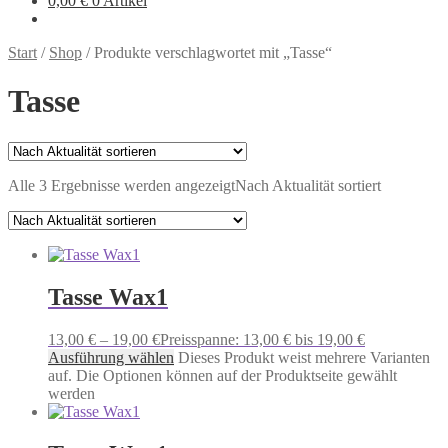
0,00
€
0 Artikel
Start
/
Shop
/
Produkte verschlagwortet mit „Tasse“
Tasse
Alle 3 Ergebnisse werden angezeigt
Nach Aktualität sortiert
Tasse Wax1
13,00
€
–
19,00
€
Preisspanne: 13,00 € bis 19,00 €
Ausführung wählen
Dieses Produkt weist mehrere Varianten
auf. Die Optionen können auf der Produktseite gewählt
werden