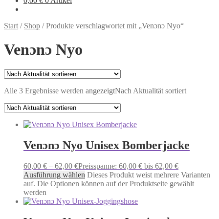
0,00
€
0 Artikel
Start
/
Shop
/
Produkte verschlagwortet mit „Venɔnɔ Nyo“
Venɔnɔ Nyo
Alle 3 Ergebnisse werden angezeigt
Nach Aktualität sortiert
Venɔnɔ Nyo Unisex Bomberjacke
60,00
€
–
62,00
€
Preisspanne: 60,00 € bis 62,00 €
Ausführung wählen
Dieses Produkt weist mehrere Varianten
auf. Die Optionen können auf der Produktseite gewählt
werden