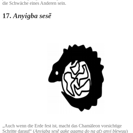
die Schwäche eines Anderen sein.
17.
Anyigba sesẽ
„Auch wenn die Erde fest ist, macht das Chamäleon vorsichtige
Schritte darauf“ (
Anyigba sesẽ gake agama ɖo na afɔ anyi blewuu
)