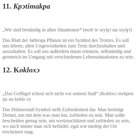
11.
Kpͻtimakpa
„Wir sind beständig in allen Situationen
“
(
mele te xeyiɣi sia xeyiɣi
)
Das Blatt der Jathropa Pflanze ist ein Symbol des Trotzes. Es soll
uns lehren, allen Ungewissheiten zum Trotz durchzuhalten und
auszuhalten. Es soll uns außerdem daran erinnern, selbständig und
geistreich im Umgang mit verschiedenen Lebenssituationen zu sein.
12. K
okloxͻ
„Das Geflügel scheut sich nicht vor seinem Stall“ (
Kokloxͻ mekpea
ŋu na koklo o
)
Das Hühnerstall-Symbol stellt Zufriedenheit dar. Man benötigt
Demut, um mit dem was man hat, zufrieden zu sein. Man sollte
bescheiden genug sein, um wertzuschätzen und zufrieden zu sein,
wo auch immer man sich befindet, egal wie niedrig der Ort
erscheinen mag.