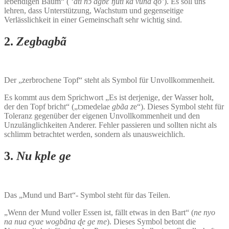
lebendigen Baum“ ( ‘
ati nͻ agbԑ ŋuti ka vuna ɖo’
). Es soll uns
lehren, dass Unterstützung, Wachstum und gegenseitige
Verlässlichkeit in einer Gemeinschaft sehr wichtig sind.
2.
Zegbagbã
Der „zerbrochene Topf“ steht als Symbol für Unvollkommenheit.
Es kommt aus dem Sprichwort „Es ist derjenige, der Wasser holt,
der den Topf bricht“ („tͻmedelae
gbãa z
e“). Dieses Symbol steht für
Toleranz gegenüber der eigenen Unvollkommenheit und den
Unzulänglichkeiten Anderer. Fehler passieren und sollten nicht als
schlimm betrachtet werden, sondern als unausweichlich.
3.
Nu kple ge
Das „Mund und Bart“- Symbol steht für das Teilen.
„Wenn der Mund voller Essen ist, fällt etwas in den Bart“ (
ne nyo
na nua eyae wogbãna ɖe ge me
). Dieses Symbol betont die