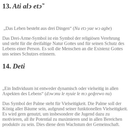
13.
Ati alͻ etɔ̃
„Das Leben besteht aus drei Dingen“ (
Nu etͻ yae wͻ agbe
)
Das Drei-Arme-Symbol ist ein Symbol der religiösen Verehrung
und steht für die dreifaltige Natur Gottes und für seinen Schutz des
Lebens einer Person. Es soll die Menschen an die Existenz Gottes
uns seines Schutzes erinnern.
14.
Deti
„Ein Individuum ist entweder dynamisch oder vielseitig in allen
Aspekten des Lebens“ (
dͻwͻnu le nyuie le mͻ geɖeewo nu
)
Das Symbol der Palme steht für Vielseitigkeit. Die Palme soll der
König aller Bäume sein, aufgrund seiner funktionellen Vielseitigkeit.
Es wird gern genutzt, um insbesondere die Jugend dazu zu
motivieren, all ihr Potential zu maximieren und in allen Bereichen
produktiv zu sein. Dies diene dem Wachstum der Gemeinschaft.