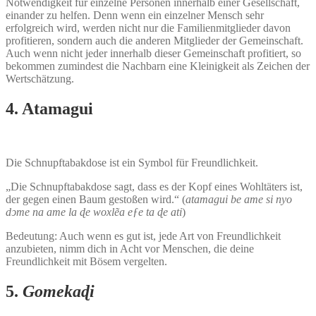
Notwendigkeit für einzelne Personen innerhalb einer Gesellschaft,
einander zu helfen. Denn wenn ein einzelner Mensch sehr
erfolgreich wird, werden nicht nur die Familienmitglieder davon
profitieren, sondern auch die anderen Mitglieder der Gemeinschaft.
Auch wenn nicht jeder innerhalb dieser Gemeinschaft profitiert, so
bekommen zumindest die Nachbarn eine Kleinigkeit als Zeichen der
Wertschätzung.
4. Atamagui
Die Schnupftabakdose ist ein Symbol für Freundlichkeit.
„Die Schnupftabakdose sagt, dass es der Kopf eines Wohltäters ist,
der gegen einen Baum gestoßen wird.“ (
atamagui be ame si nyo
dͻme na ame la ɖe woxlẽa eƒe ta ɖe ati
)
Bedeutung: Auch wenn es gut ist, jede Art von Freundlichkeit
anzubieten, nimm dich in Acht vor Menschen, die deine
Freundlichkeit mit Bösem vergelten.
5.
Gomekaɖi