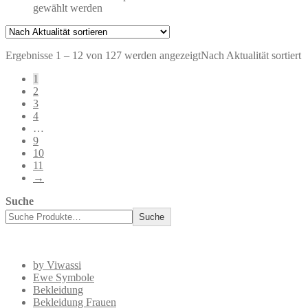
gewählt werden
Ergebnisse 1 – 12 von 127 werden angezeigt
Nach Aktualität sortiert
1
2
3
4
…
9
10
11
→
Suche
Suche
by Viwassi
Ewe Symbole
Bekleidung
Bekleidung Frauen