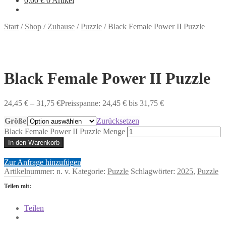
0,00
€
0 Artikel
Start
/
Shop
/
Zuhause
/
Puzzle
/
Black Female Power II Puzzle
Black Female Power II Puzzle
24,45
€
–
31,75
€
Preisspanne: 24,45 € bis 31,75 €
Größe
Zurücksetzen
Black Female Power II Puzzle Menge
In den Warenkorb
Zur Anfrage hinzufügen
Artikelnummer:
n. v.
Kategorie:
Puzzle
Schlagwörter:
2025
,
Puzzle
Teilen mit:
Teilen