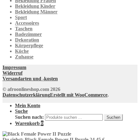
Bekleidung Frauen
Bekleidung Kinder
Bekleidung Männer
Sport
Accessoires
Taschen
Badezimmer
Dekoration
Körperpflege
Küche
Zuhause
Impressum
Widerruf
Versandarten und -kosten
© afroonlineshop.com 2026
Datenschutzerklärung
Erstellt mit WooCommerce
.
Mein Konto
Suche
Suchen nach:
Suchen
Warenkorb
0
Du siehst:
Black Female Power II Puzzle
24,45
€
–