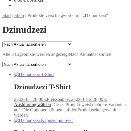
0,00
€
0 Artikel
Start
/
Shop
/
Produkte verschlagwortet mit „Dzinudzezi“
Dzinudzezi
Alle 3 Ergebnisse werden angezeigt
Nach Aktualität sortiert
Dzinudzezi T-Shirt
23,00
€
–
28,00
€
Preisspanne: 23,00 € bis 28,00 €
Ausführung wählen
Dieses Produkt weist mehrere Varianten
auf. Die Optionen können auf der Produktseite gewählt
werden