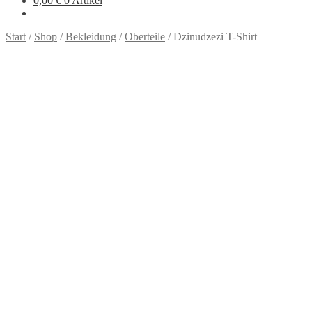
0,00
€
0 Artikel
Start
/
Shop
/
Bekleidung
/
Oberteile
/
Dzinudzezi T-Shirt