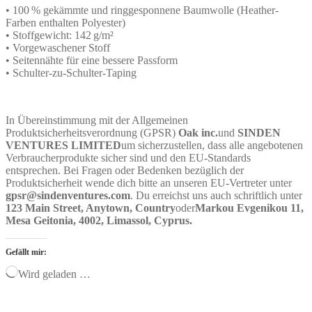
• 100 % gekämmte und ringgesponnene Baumwolle (Heather-
Farben enthalten Polyester)
• Stoffgewicht: 142 g/m²
• Vorgewaschener Stoff
• Seitennähte für eine bessere Passform
• Schulter-zu-Schulter-Taping
In Übereinstimmung mit der Allgemeinen
Produktsicherheitsverordnung (GPSR)
Oak inc.
und
SINDEN
VENTURES LIMITED
um sicherzustellen, dass alle angebotenen
Verbraucherprodukte sicher sind und den EU-Standards
entsprechen. Bei Fragen oder Bedenken bezüglich der
Produktsicherheit wende dich bitte an unseren EU-Vertreter unter
gpsr@sindenventures.com
. Du erreichst uns auch schriftlich unter
123 Main Street, Anytown, Country
oder
Markou Evgenikou 11,
Mesa Geitonia, 4002, Limassol, Cyprus.
Gefällt mir:
Wird geladen …