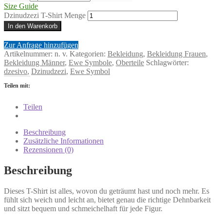
Size Guide
Dzinudzezi T-Shirt Menge
In den Warenkorb
Zur Anfrage hinzufügen
Artikelnummer:
n. v.
Kategorien:
Bekleidung
,
Bekleidung Frauen
,
Bekleidung Männer
,
Ewe Symbole
,
Oberteile
Schlagwörter:
dzesivo
,
Dzinudzezi
,
Ewe Symbol
Teilen mit:
Teilen
Beschreibung
Zusätzliche Informationen
Rezensionen (0)
Beschreibung
Dieses T-Shirt ist alles, wovon du geträumt hast und noch mehr. Es
fühlt sich weich und leicht an, bietet genau die richtige Dehnbarkeit
und sitzt bequem und schmeichelhaft für jede Figur.