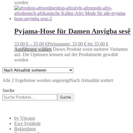
werden
Pyjama-Hose für Damen Anyigba sesẽ
33,00
€
–
35,00
€
Preisspanne: 33,00 € bis 35,00 €
Ausführung wählen
Dieses Produkt weist mehrere Varianten
auf. Die Optionen können auf der Produktseite gewählt
werden
Alle 2 Ergebnisse werden angezeigt
Nach Aktualität sortiert
Suche
Suche
by Viwassi
Ewe Symbole
Bekleidung