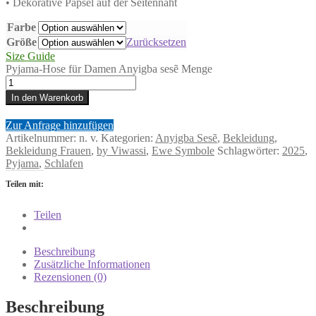
• Dekorative Papsel auf der Seitennaht
Farbe
Größe
Zurücksetzen
Size Guide
Pyjama-Hose für Damen Anyigba sesẽ Menge
In den Warenkorb
Zur Anfrage hinzufügen
Artikelnummer:
n. v.
Kategorien:
Anyigba Sesẽ
,
Bekleidung
,
Bekleidung Frauen
,
by Viwassi
,
Ewe Symbole
Schlagwörter:
2025
,
Pyjama
,
Schlafen
Teilen mit:
Teilen
Beschreibung
Zusätzliche Informationen
Rezensionen (0)
Beschreibung