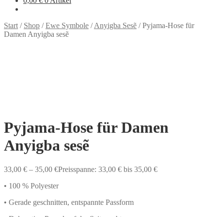
0,00
€
0 Artikel
Start
/
Shop
/
Ewe Symbole
/
Anyigba Sesẽ
/
Pyjama-Hose für
Damen Anyigba sesẽ
Pyjama-Hose für Damen
Anyigba sesẽ
33,00
€
–
35,00
€
Preisspanne: 33,00 € bis 35,00 €
• 100 % Polyester
• Gerade geschnitten, entspannte Passform