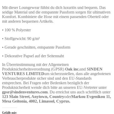
Mit dieser Loungewear fühlst du dich luxuriös und bequem. Das
seidige Material und die entspannte Passform sorgen für ultimativen
Komfort. Kombiniere die Hose mit einem passenden Oberteil oder
mit anderen bequemen Artikeln.
• 100 % Polyester
• Stoffgewicht: 90 g/m²
• Gerade geschnitten, entspannte Passform
• Dekorative Papsel auf der Seitennaht
In Übereinstimmung mit der Allgemeinen
Produktsicherheitsverordnung (GPSR)
Oak inc.
und
SINDEN
VENTURES LIMITED
um sicherzustellen, dass alle angebotenen
Verbraucherprodukte sicher sind und den EU-Standards
entsprechen. Bei Fragen oder Bedenken bezüglich der
Produktsicherheit wende dich bitte an unseren EU-Vertreter unter
gpsr@sindenventures.com
. Du erreichst uns auch schriftlich unter
123 Main Street, Anytown, Country
oder
Markou Evgenikou 11,
Mesa Geitonia, 4002, Limassol, Cyprus.
Gefällt mir: