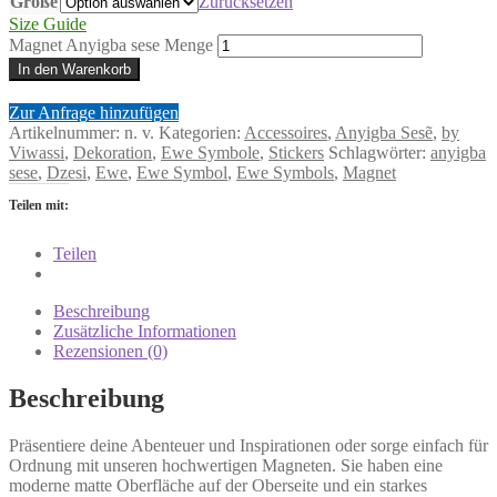
Größe
Zurücksetzen
Size Guide
Magnet Anyigba sese Menge
In den Warenkorb
Zur Anfrage hinzufügen
Artikelnummer:
n. v.
Kategorien:
Accessoires
,
Anyigba Sesẽ
,
by
Viwassi
,
Dekoration
,
Ewe Symbole
,
Stickers
Schlagwörter:
anyigba
sese
,
Dzesi
,
Ewe
,
Ewe Symbol
,
Ewe Symbols
,
Magnet
Teilen mit:
Teilen
Beschreibung
Zusätzliche Informationen
Rezensionen (0)
Beschreibung
Präsentiere deine Abenteuer und Inspirationen oder sorge einfach für
Ordnung mit unseren hochwertigen Magneten. Sie haben eine
moderne matte Oberfläche auf der Oberseite und ein starkes