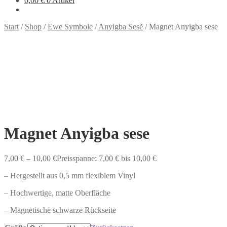
0,00
€
0 Artikel
Start
/
Shop
/
Ewe Symbole
/
Anyigba Sesẽ
/
Magnet Anyigba sese
Magnet Anyigba sese
7,00
€
–
10,00
€
Preisspanne: 7,00 € bis 10,00 €
– Hergestellt aus 0,5 mm flexiblem Vinyl
– Hochwertige, matte Oberfläche
– Magnetische schwarze Rückseite