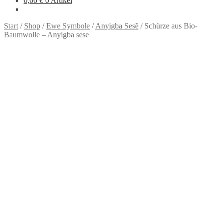
0,00
€
0 Artikel
Start
/
Shop
/
Ewe Symbole
/
Anyigba Sesẽ
/
Schürze aus Bio-
Baumwolle – Anyigba sese