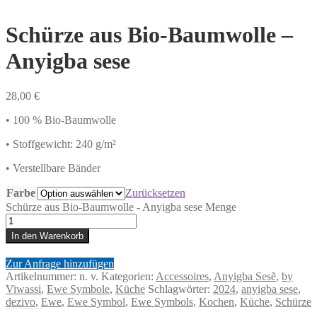
Schürze aus Bio-Baumwolle –
Anyigba sese
28,00
€
• 100 % Bio-Baumwolle
• Stoffgewicht: 240 g/m²
• Verstellbare Bänder
Farbe
Zurücksetzen
Schürze aus Bio-Baumwolle - Anyigba sese Menge
In den Warenkorb
Zur Anfrage hinzufügen
Artikelnummer:
n. v.
Kategorien:
Accessoires
,
Anyigba Sesẽ
,
by
Viwassi
,
Ewe Symbole
,
Küche
Schlagwörter:
2024
,
anyigba sese
,
dezivo
,
Ewe
,
Ewe Symbol
,
Ewe Symbols
,
Kochen
,
Küche
,
Schürze