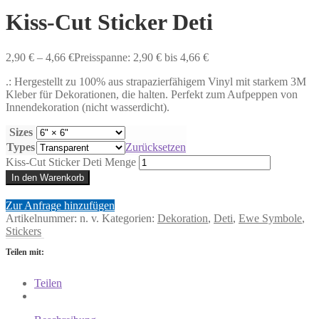
Kiss-Cut Sticker Deti
2,90
€
–
4,66
€
Preisspanne: 2,90 € bis 4,66 €
.: Hergestellt zu 100% aus strapazierfähigem Vinyl mit starkem 3M
Kleber für Dekorationen, die halten. Perfekt zum Aufpeppen von
Innendekoration (nicht wasserdicht).
Sizes
Types
Zurücksetzen
Kiss-Cut Sticker Deti Menge
In den Warenkorb
Zur Anfrage hinzufügen
Artikelnummer:
n. v.
Kategorien:
Dekoration
,
Deti
,
Ewe Symbole
,
Stickers
Teilen mit:
Teilen