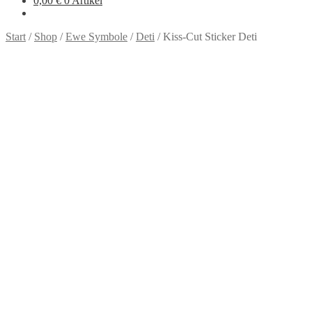
0,00
€
0 Artikel
Start
/
Shop
/
Ewe Symbole
/
Deti
/
Kiss-Cut Sticker Deti