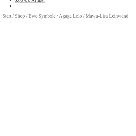
0,00
€
0 Artikel
Start
/
Shop
/
Ewe Symbole
/
Agaga Lolo
/
Mawu-Lisa Leinwand