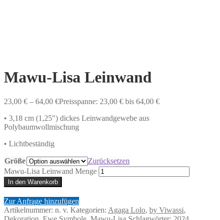
Mawu-Lisa Leinwand
23,00
€
–
64,00
€
Preisspanne: 23,00 € bis 64,00 €
• 3,18 cm (1,25″) dickes Leinwandgewebe aus
Polybaumwollmischung
• Lichtbeständig
Größe
Zurücksetzen
Mawu-Lisa Leinwand Menge
In den Warenkorb
Zur Anfrage hinzufügen
Artikelnummer:
n. v.
Kategorien:
Agaga Lolo
,
by Viwassi
,
Dekoration
,
Ewe Symbole
,
Mawu-Lisa
Schlagwörter:
2024
,