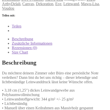
ArtbyDelali
,
Canvas
,
Dekoration
,
Eʋe
,
Leinwand
,
Mawu-Lisa
,
Voudou
Teilen mit:
Teilen
Beschreibung
Zusätzliche Informationen
Rezensionen (0)
Size Chart
Beschreibung
Du möchtest deinem Zimmer oder Büro eine persönliche Note
verleihen? Dann bist du bei uns richtig – dieser lebendige und
lichtbeständige Leinwanddruck lässt keine Wünsche offen.
• 3,18 cm (1,25″) dickes Leinwandgewebe aus
Polybaumwollmischung
• Leinwandstoffgewicht: 344 g/m² +/- 25 g/m²
• Lichtbeständig
• Manuell über einen Keilrahmen aus Massivholz gespannt