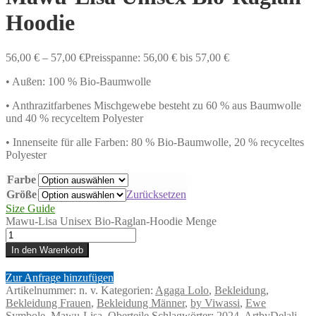
Hoodie
56,00
€
–
57,00
€
Preisspanne: 56,00 € bis 57,00 €
• Außen: 100 % Bio-Baumwolle
• Anthrazitfarbenes Mischgewebe besteht zu 60 % aus Baumwolle
und 40 % recyceltem Polyester
• Innenseite für alle Farben: 80 % Bio-Baumwolle, 20 % recyceltes
Polyester
Farbe
Größe
Zurücksetzen
Size Guide
Mawu-Lisa Unisex Bio-Raglan-Hoodie Menge
In den Warenkorb
Zur Anfrage hinzufügen
Artikelnummer:
n. v.
Kategorien:
Agaga Lolo
,
Bekleidung
,
Bekleidung Frauen
,
Bekleidung Männer
,
by Viwassi
,
Ewe
Symbole
,
Mawu-Lisa
,
Oberteile
Schlagwörter:
2024
,
ArtbyDelali
,