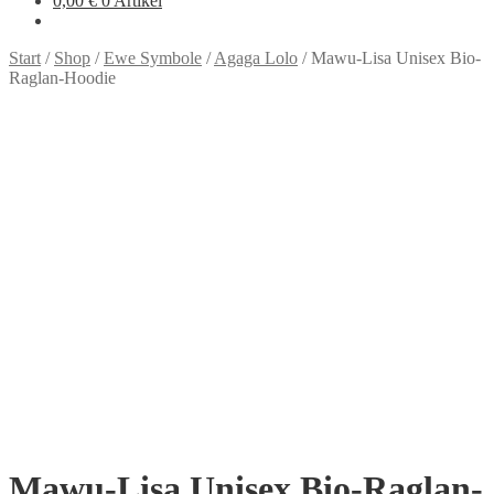
0,00
€
0 Artikel
Start
/
Shop
/
Ewe Symbole
/
Agaga Lolo
/
Mawu-Lisa Unisex Bio-
Raglan-Hoodie
Mawu-Lisa Unisex Bio-Raglan-