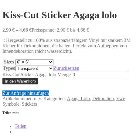
Kiss-Cut Sticker Agaga lolo
2,90
€
–
4,66
€
Preisspanne: 2,90 € bis 4,66 €
.: Hergestellt zu 100% aus strapazierfähigem Vinyl mit starkem 3M
Kleber für Dekorationen, die halten. Perfekt zum Aufpeppen von
Innendekoration (nicht wasserdicht).
Sizes
Types
Zurücksetzen
Kiss-Cut Sticker Agaga lolo Menge
In den Warenkorb
Zur Anfrage hinzufügen
Artikelnummer:
n. v.
Kategorien:
Agaga Lolo
,
Dekoration
,
Ewe
Symbole
,
Stickers
Teilen mit:
Teilen