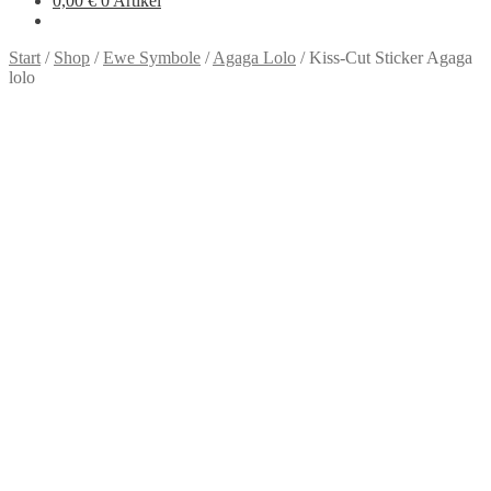
0,00
€
0 Artikel
Start
/
Shop
/
Ewe Symbole
/
Agaga Lolo
/
Kiss-Cut Sticker Agaga
lolo