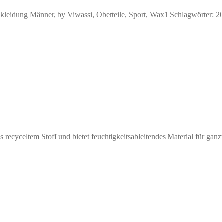
kleidung Männer
,
by Viwassi
,
Oberteile
,
Sport
,
Wax1
Schlagwörter:
2
aus recyceltem Stoff und bietet feuchtigkeitsableitendes Material für g