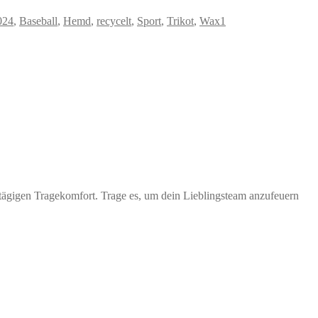
024
,
Baseball
,
Hemd
,
recycelt
,
Sport
,
Trikot
,
Wax1
anztägigen Tragekomfort. Trage es, um dein Lieblingsteam anzufeuern