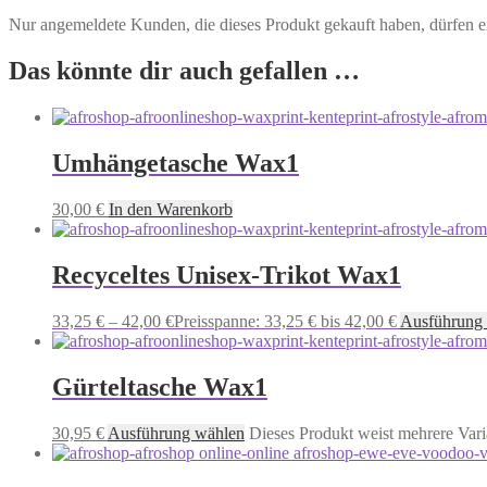
Nur angemeldete Kunden, die dieses Produkt gekauft haben, dürfen 
Das könnte dir auch gefallen …
Umhängetasche Wax1
30,00
€
In den Warenkorb
Recyceltes Unisex-Trikot Wax1
33,25
€
–
42,00
€
Preisspanne: 33,25 € bis 42,00 €
Ausführung
Gürteltasche Wax1
30,95
€
Ausführung wählen
Dieses Produkt weist mehrere Vari