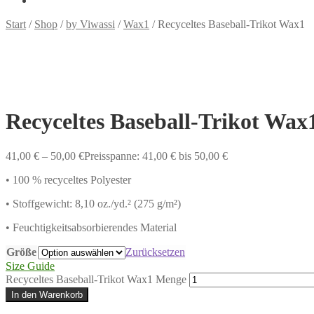
Start
/
Shop
/
by Viwassi
/
Wax1
/
Recyceltes Baseball-Trikot Wax1
Recyceltes Baseball-Trikot Wax
41,00
€
–
50,00
€
Preisspanne: 41,00 € bis 50,00 €
• 100 % recyceltes Polyester
• Stoffgewicht: 8,10 oz./yd.² (275 g/m²)
• Feuchtigkeitsabsorbierendes Material
Größe
Zurücksetzen
Size Guide
Recyceltes Baseball-Trikot Wax1 Menge
In den Warenkorb