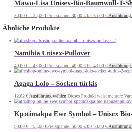
Mawu-Lisa Unisex-Bio-Baumwoll-T-Sh
30,00
€
–
35,00
€
Preisspanne: 30,00 € bis 35,00 €
Ausführung
Ähnliche Produkte
Namibia Unisex-Pullover
40,00
€
–
43,00
€
Preisspanne: 40,00 € bis 43,00 €
Ausführung
Agaga Lolo – Socken türkis
12,82
€
Ausführung wählen
Dieses Produkt weist mehrere Vari
Kpͻtimakpa Ewe Symbol – Unisex Bio
50,00
€
–
53,00
€
Preisspanne: 50,00 € bis 53,00 €
Ausführung