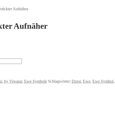
tickter Aufnäher
kter Aufnäher
ui
,
by Viwassi
,
Ewe Symbole
Schlagwörter:
Dzesi
,
Ewe
,
Ewe Symbol