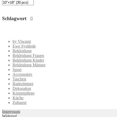
Schlagwort
by Viwassi
Ewe Symbole
Bekleidung
Bekleidung Frauen
Bekleidung Kinder
Bekleidung Männer
Sport
Accessoires
Taschen
Badezimmer
Dekoration
Körperpflege
Küche
Zuhause
Impressum
Widerruf