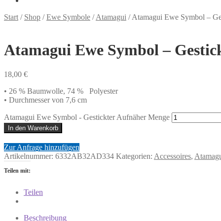
Start
/
Shop
/
Ewe Symbole
/
Atamagui
/
Atamagui Ewe Symbol – Ges
Atamagui Ewe Symbol – Gestic
18,00
€
• 26 % Baumwolle, 74 % Polyester
• Durchmesser von 7,6 cm
Atamagui Ewe Symbol - Gestickter Aufnäher Menge
In den Warenkorb
Zur Anfrage hinzufügen
Artikelnummer:
6332AB32AD334
Kategorien:
Accessoires
,
Atamag
Teilen mit:
Teilen
Beschreibung