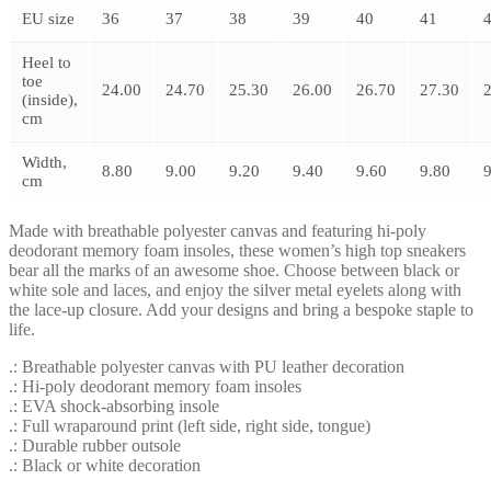
EU size
36
37
38
39
40
41
Heel to
toe
24.00
24.70
25.30
26.00
26.70
27.30
(inside),
cm
Width,
8.80
9.00
9.20
9.40
9.60
9.80
9
cm
Made with breathable polyester canvas and featuring hi-poly
deodorant memory foam insoles, these women’s high top sneakers
bear all the marks of an awesome shoe. Choose between black or
white sole and laces, and enjoy the silver metal eyelets along with
the lace-up closure. Add your designs and bring a bespoke staple to
life.
.: Breathable polyester canvas with PU leather decoration
.: Hi-poly deodorant memory foam insoles
.: EVA shock-absorbing insole
.: Full wraparound print (left side, right side, tongue)
.: Durable rubber outsole
.: Black or white decoration