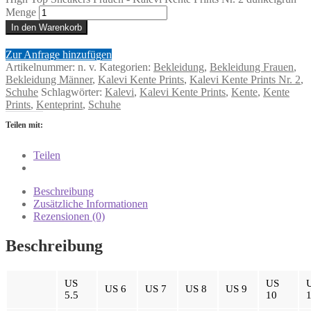
Menge
In den Warenkorb
Zur Anfrage hinzufügen
Artikelnummer:
n. v.
Kategorien:
Bekleidung
,
Bekleidung Frauen
,
Bekleidung Männer
,
Kalevi Kente Prints
,
Kalevi Kente Prints Nr. 2
,
Schuhe
Schlagwörter:
Kalevi
,
Kalevi Kente Prints
,
Kente
,
Kente
Prints
,
Kenteprint
,
Schuhe
Teilen mit:
Teilen
Beschreibung
Zusätzliche Informationen
Rezensionen (0)
Beschreibung
US
US
US 6
US 7
US 8
US 9
5.5
10