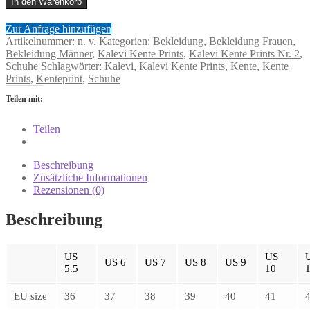
In den Warenkorb
Zur Anfrage hinzufügen
Artikelnummer:
n. v.
Kategorien:
Bekleidung
,
Bekleidung Frauen
,
Bekleidung Männer
,
Kalevi Kente Prints
,
Kalevi Kente Prints Nr. 2
,
Schuhe
Schlagwörter:
Kalevi
,
Kalevi Kente Prints
,
Kente
,
Kente
Prints
,
Kenteprint
,
Schuhe
Teilen mit:
Teilen
Beschreibung
Zusätzliche Informationen
Rezensionen (0)
Beschreibung
US
US
US 6
US 7
US 8
US 9
5.5
10
EU size
36
37
38
39
40
41