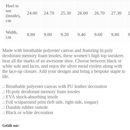
Heel to
toe
24.00
24.70
25.30
26.00
26.70
27.30
(inside),
cm
Width,
8.80
9.00
9.20
9.40
9.60
9.80
9
cm
Made with breathable polyester canvas and featuring hi-poly
deodorant memory foam insoles, these women’s high top sneakers
bear all the marks of an awesome shoe. Choose between black or
white sole and laces, and enjoy the silver metal eyelets along with
the lace-up closure. Add your designs and bring a bespoke staple to
life.
.: Breathable polyester canvas with PU leather decoration
.: Hi-poly deodorant memory foam insoles
.: EVA shock-absorbing insole
.: Full wraparound print (left side, right side, tongue)
.: Durable rubber outsole
.: Black or white decoration
Gefällt mir: