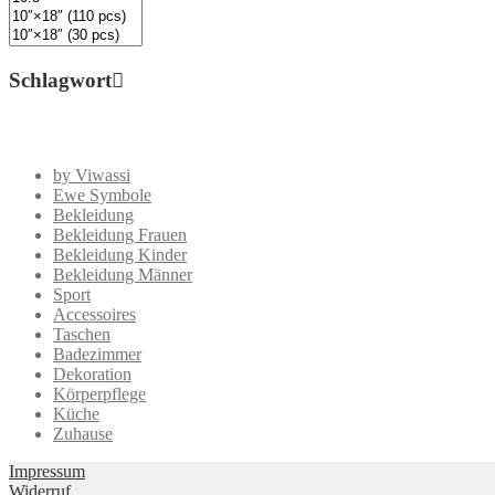
Schlagwort
by Viwassi
Ewe Symbole
Bekleidung
Bekleidung Frauen
Bekleidung Kinder
Bekleidung Männer
Sport
Accessoires
Taschen
Badezimmer
Dekoration
Körperpflege
Küche
Zuhause
Impressum
Widerruf