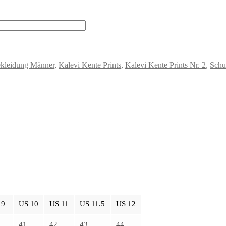
kleidung Männer
,
Kalevi Kente Prints
,
Kalevi Kente Prints Nr. 2
,
Schu
 9
US 10
US 11
US 11.5
US 12
41
42
43
44