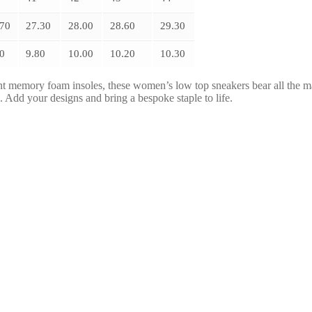
.70
27.30
28.00
28.60
29.30
0
9.80
10.00
10.20
10.30
ant memory foam insoles, these women’s low top sneakers bear all the 
e. Add your designs and bring a bespoke staple to life.