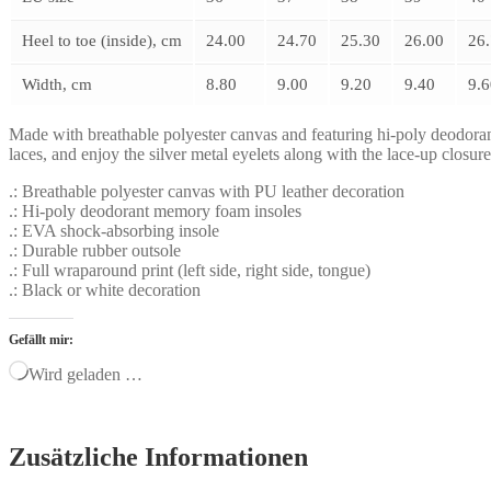
Heel to toe (inside), cm
24.00
24.70
25.30
26.00
26
Width, cm
8.80
9.00
9.20
9.40
9.6
Made with breathable polyester canvas and featuring hi-poly deodor
laces, and enjoy the silver metal eyelets along with the lace-up closur
.: Breathable polyester canvas with PU leather decoration
.: Hi-poly deodorant memory foam insoles
.: EVA shock-absorbing insole
.: Durable rubber outsole
.: Full wraparound print (left side, right side, tongue)
.: Black or white decoration
Gefällt mir:
Wird geladen …
Zusätzliche Informationen