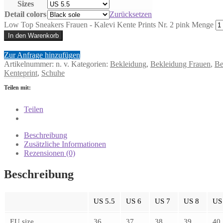
Sizes
Detail colors
Zurücksetzen
Low Top Sneakers Frauen - Kalevi Kente Prints Nr. 2 pink Menge
In den Warenkorb
Zur Anfrage hinzufügen
Artikelnummer:
n. v.
Kategorien:
Bekleidung
,
Bekleidung Frauen
,
Be
Kenteprint
,
Schuhe
Teilen mit:
Teilen
Beschreibung
Zusätzliche Informationen
Rezensionen (0)
Beschreibung
US 5.5
US 6
US 7
US 8
US
EU size
36
37
38
39
40