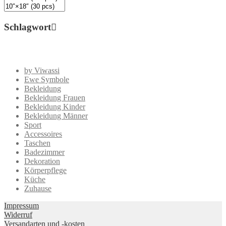
Schlagwort
by Viwassi
Ewe Symbole
Bekleidung
Bekleidung Frauen
Bekleidung Kinder
Bekleidung Männer
Sport
Accessoires
Taschen
Badezimmer
Dekoration
Körperpflege
Küche
Zuhause
Impressum
Widerruf
Versandarten und -kosten