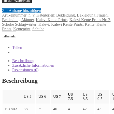
In den Warenkorb
Zur Anfrage hinzufügen
Artikelnummer:
n. v.
Kategorien:
Bekleidung
,
Bekleidung Frauen
,
Bekleidung Männer
,
Kalevi Kente Prints
,
Kalevi Kente Prints Nr. 2
,
Schuhe
Schlagwörter:
Kalevi
,
Kalevi Kente Prints
,
Kente
,
Kente
Prints
,
Kenteprint
,
Schuhe
Teilen mit:
Teilen
Beschreibung
Zusätzliche Informationen
Rezensionen (0)
Beschreibung
US
US
US
US 5
US 6
US 7
7.5
8.5
9.5
EU size
38
39
40
41
42
43