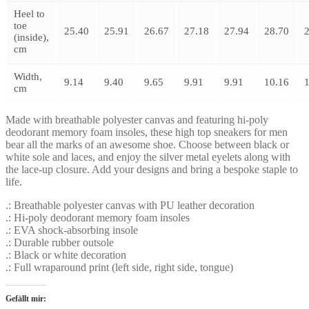
Heel to
toe
25.40
25.91
26.67
27.18
27.94
28.70
(inside),
cm
Width,
9.14
9.40
9.65
9.91
9.91
10.16
cm
Made with breathable polyester canvas and featuring hi-poly
deodorant memory foam insoles, these high top sneakers for men
bear all the marks of an awesome shoe. Choose between black or
white sole and laces, and enjoy the silver metal eyelets along with
the lace-up closure. Add your designs and bring a bespoke staple to
life.
.: Breathable polyester canvas with PU leather decoration
.: Hi-poly deodorant memory foam insoles
.: EVA shock-absorbing insole
.: Durable rubber outsole
.: Black or white decoration
.: Full wraparound print (left side, right side, tongue)
Gefällt mir: