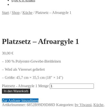
0,00
€
0 Artikel
Start
/
Shop
/
Küche
/
Platzsetz – Afroargyle 1
Platzsetz – Afroargyle 1
30,00
€
– 100 % Polyester-Gewebe-Breitleinen
– Wird als Viererset geliefert
– Größe: 45,7 cm × 35,5 cm (18″ × 14″)
Platzsetz - Afroargyle 1 Menge
In den Warenkorb
Zur Anfrage hinzufügen
Artikelnummer:
6852B99D9D88D
Kategorien:
by Viwassi
,
Küche
,