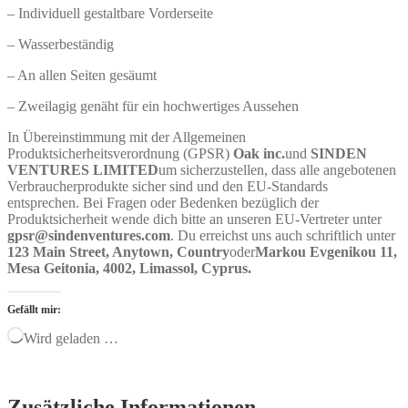
– Individuell gestaltbare Vorderseite
– Wasserbeständig
– An allen Seiten gesäumt
– Zweilagig genäht für ein hochwertiges Aussehen
In Übereinstimmung mit der Allgemeinen
Produktsicherheitsverordnung (GPSR)
Oak inc.
und
SINDEN
VENTURES LIMITED
um sicherzustellen, dass alle angebotenen
Verbraucherprodukte sicher sind und den EU-Standards
entsprechen. Bei Fragen oder Bedenken bezüglich der
Produktsicherheit wende dich bitte an unseren EU-Vertreter unter
gpsr@sindenventures.com
. Du erreichst uns auch schriftlich unter
123 Main Street, Anytown, Country
oder
Markou Evgenikou 11,
Mesa Geitonia, 4002, Limassol, Cyprus.
Gefällt mir:
Wird geladen …
Zusätzliche Informationen