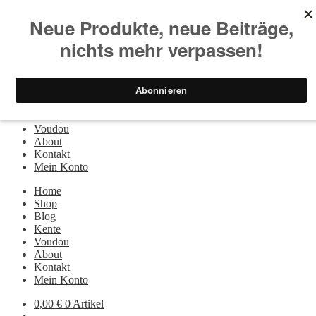
Zur Navigation springen
Zum Inhalt springen
Suchen nach:
Suchen
Menü
Home
Shop
Blog
Kente
Voudou
About
Kontakt
Mein Konto
Home
Shop
Blog
Kente
Voudou
About
Kontakt
Mein Konto
0,00
€
0 Artikel