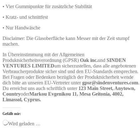
• Vier Gummipunkte für zusätzliche Stabilität
• Kratz- und schnittfest
• Nur Handwäsche
Disclaimer: Die Glasoberfläche kann Messer mit der Zeit stumpf
machen.
In Übereinstimmung mit der Allgemeinen
Produktsicherheitsverordnung (GPSR)
Oak inc.
und
SINDEN
VENTURES LIMITED
um sicherzustellen, dass alle angebotenen
Verbraucherprodukte sicher sind und den EU-Standards entsprechen.
Bei Fragen oder Bedenken bezüglich der Produktsicherheit wende
dich bitte an unseren EU-Vertreter unter
gpsr@sindenventures.com
.
Du erreichst uns auch schriftlich unter
123 Main Street, Anytown,
Country
oder
Markou Evgenikou 11, Mesa Geitonia, 4002,
Limassol, Cyprus.
Gefällt mir:
Wird geladen …