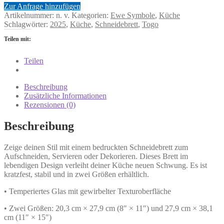
Zur Anfrage hinzufügen
Artikelnummer:
n. v.
Kategorien:
Ewe Symbole
,
Küche
Schlagwörter:
2025
,
Küche
,
Schneidebrett
,
Togo
Teilen mit:
Teilen
Beschreibung
Zusätzliche Informationen
Rezensionen (0)
Beschreibung
Zeige deinen Stil mit einem bedruckten Schneidebrett zum
Aufschneiden, Servieren oder Dekorieren. Dieses Brett im
lebendigen Design verleiht deiner Küche neuen Schwung. Es ist
kratzfest, stabil und in zwei Größen erhältlich.
• Temperiertes Glas mit gewirbelter Texturoberfläche
• Zwei Größen: 20,3 cm × 27,9 cm (8″ × 11″) und 27,9 cm × 38,1
cm (11″ × 15″)