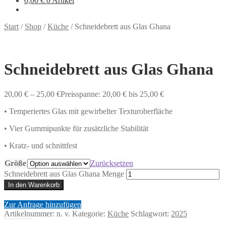
0,00
€
0 Artikel
Start
/
Shop
/
Küche
/
Schneidebrett aus Glas Ghana
Schneidebrett aus Glas Ghana
20,00
€
–
25,00
€
Preisspanne: 20,00 € bis 25,00 €
• Temperiertes Glas mit gewirbelter Texturoberfläche
• Vier Gummipunkte für zusätzliche Stabilität
• Kratz- und schnittfest
Größe
Zurücksetzen
Schneidebrett aus Glas Ghana Menge
In den Warenkorb
Zur Anfrage hinzufügen
Artikelnummer:
n. v.
Kategorie:
Küche
Schlagwort:
2025