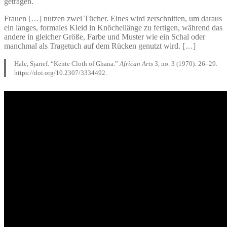
getragen.
Frauen […] nutzen zwei Tücher. Eines wird zerschnitten, um daraus
ein langes, formales Kleid in Knöchellänge zu fertigen, während das
andere in gleicher Größe, Farbe und Muster wie ein Schal oder
manchmal als Tragetuch auf dem Rücken genutzt wird. […]
Hale, Sjarief. “Kente Cloth of Ghana.”
African Arts
3, no. 3 (1970): 26–29.
https://doi.org/10.2307/3334492.