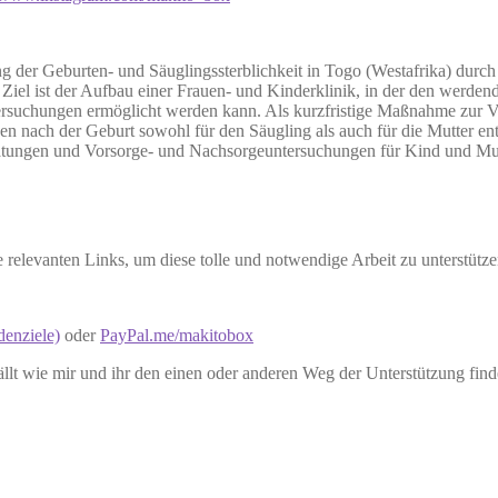
 der Geburten- und Säuglingssterblichkeit in Togo (Westafrika) dur
e Ziel ist der Aufbau einer Frauen- und Kinderklinik, in der den werde
ersuchungen ermöglicht werden kann. Als kurzfristige Maßnahme zur
n nach der Geburt sowohl für den Säugling als auch für die Mutter enth
atungen und Vorsorge- und Nachsorgeuntersuchungen für Kind und Mut
lle relevanten Links, um diese tolle und notwendige Arbeit zu unterstütze
denziele)
oder
PayPal.me/makitobox
llt wie mir und ihr den einen oder anderen Weg der Unterstützung find