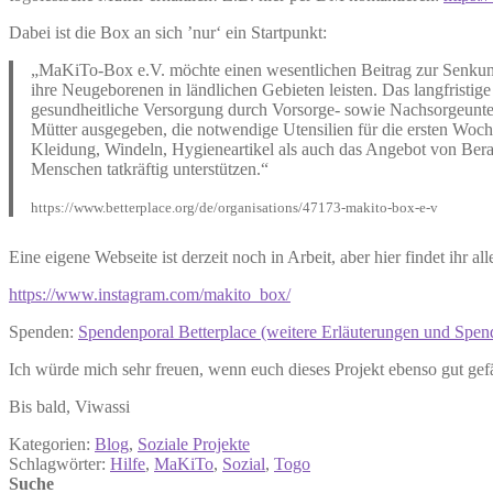
Dabei ist die Box an sich ’nur‘ ein Startpunkt:
„MaKiTo-Box e.V. möchte einen wesentlichen Beitrag zur Senkung
ihre Neugeborenen in ländlichen Gebieten leisten. Das langfristig
gesundheitliche Versorgung durch Vorsorge- sowie Nachsorgeunt
Mütter ausgegeben, die notwendige Utensilien für die ersten Woche
Kleidung, Windeln, Hygieneartikel als auch das Angebot von Ber
Menschen tatkräftig unterstützen.“
https://www.betterplace.org/de/organisations/47173-makito-box-e-v
Eine eigene Webseite ist derzeit noch in Arbeit, aber hier findet ihr a
https://www.instagram.com/makito_box/
Spenden:
Spendenporal Betterplace (weitere Erläuterungen und Spen
Ich würde mich sehr freuen, wenn euch dieses Projekt ebenso gut gefä
Bis bald, Viwassi
Kategorien:
Blog
,
Soziale Projekte
Schlagwörter:
Hilfe
,
MaKiTo
,
Sozial
,
Togo
Suche