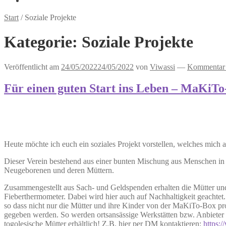
Start
/
Soziale Projekte
Kategorie:
Soziale Projekte
Veröffentlicht am
24/05/2022
24/05/2022
von
Viwassi
—
Kommentar h
Für einen guten Start ins Leben – MaKiTo
Heute möchte ich euch ein soziales Projekt vorstellen, welches mich
Dieser Verein bestehend aus einer bunten Mischung aus Menschen in
Neugeborenen und deren Müttern.
Zusammengestellt aus Sach- und Geldspenden erhalten die Mütter un
Fieberthermometer. Dabei wird hier auch auf Nachhaltigkeit geacht
so dass nicht nur die Mütter und ihre Kinder von der MaKiTo-Box pr
gegeben werden. So werden ortsansässige Werkstätten bzw. Anbieter un
togolesische Mütter erhältlich! Z.B. hier per DM kontaktieren:
https: