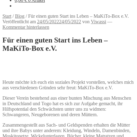
0,00
€
0 Artikel
Start
/
Blog
/
Für einen guten Start ins Leben – MaKiTo-Box e.V.
Veröffentlicht am
24/05/2022
24/05/2022
von
Viwassi
—
Kommentar hinterlassen
Für einen guten Start ins Leben –
MaKiTo-Box e.V.
Heute möchte ich euch ein soziales Projekt vorstellen, welches mich
aus verschiedenen Gründen sehr freut: MaKiTo-Box e.V.
Dieser Verein bestehend aus einer bunten Mischung aus Menschen
in Deutschland und Togo hat es sich zur Aufgabe gemacht, ihr
Hilfspotential den Schwächsten unter uns zu widmen:
Schwangeren, Neugeborenen und deren Müttern.
Zusammengestellt aus Sach- und Geldspenden erhalten die Mütter
und ihre Babys unter anderem: Kleidung, Windeln, Damenbinden,
Moskitonetze, Wickelunterlagen, Bücher, kleine Matratzen und