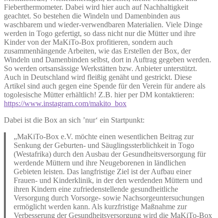
Fieberthermometer. Dabei wird hier auch auf Nachhaltigkeit
geachtet. So bestehen die Windeln und Damenbinden aus
waschbarem und wieder-verwendbaren Materialien. Viele Dinge
werden in Togo gefertigt, so dass nicht nur die Mütter und ihre
Kinder von der MaKiTo-Box profitieren, sondern auch
zusammenhängende Arbeiten, wie das Erstellen der Box, der
Windeln und Damenbinden selbst, dort in Auftrag gegeben werden.
So werden ortsansässige Werkstätten bzw. Anbieter unterstützt.
Auch in Deutschland wird fleißig genäht und gestrickt. Diese
Artikel sind auch gegen eine Spende für den Verein für andere als
togolesische Mütter erhältlich! Z.B. hier per DM kontaktieren:
https://www.instagram.com/makito_box
Dabei ist die Box an sich ’nur‘ ein Startpunkt:
„MaKiTo-Box e.V. möchte einen wesentlichen Beitrag zur
Senkung der Geburten- und Säuglingssterblichkeit in Togo
(Westafrika) durch den Ausbau der Gesundheitsversorgung für
werdende Müttern und ihre Neugeborenen in ländlichen
Gebieten leisten. Das langfristige Ziel ist der Aufbau einer
Frauen- und Kinderklinik, in der den werdenden Müttern und
ihren Kindern eine zufriedenstellende gesundheitliche
Versorgung durch Vorsorge- sowie Nachsorgeuntersuchungen
ermöglicht werden kann. Als kurzfristige Maßnahme zur
Verbesserung der Gesundheitsversorgung wird die MaKiTo-Box