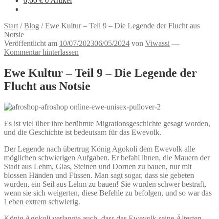
0,00
€
0 Artikel
Start
/
Blog
/
Ewe Kultur – Teil 9 – Die Legende der Flucht aus
Notsie
Veröffentlicht am
10/07/2023
06/05/2024
von
Viwassi
—
Kommentar hinterlassen
Ewe Kultur – Teil 9 – Die Legende der
Flucht aus Notsie
Es ist viel über ihre berühmte Migrationsgeschichte gesagt worden,
und die Geschichte ist bedeutsam für das Ewevolk.
Der Legende nach übertrug König Agokoli dem Ewevolk alle
möglichen schwierigen Aufgaben. Er befahl ihnen, die Mauern der
Stadt aus Lehm, Glas, Steinen und Dornen zu bauen, nur mit
blossen Händen und Füssen. Man sagt sogar, dass sie gebeten
wurden, ein Seil aus Lehm zu bauen! Sie wurden schwer bestraft,
wenn sie sich weigerten, diese Befehle zu befolgen, und so war das
Leben extrem schwierig.
König Agokoli verlangte auch, dass das Ewevolk seine Ältesten