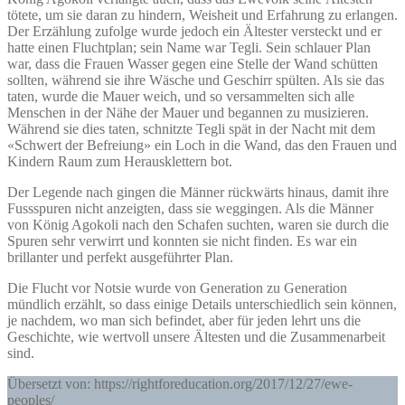
tötete, um sie daran zu hindern, Weisheit und Erfahrung zu erlangen.
Der Erzählung zufolge wurde jedoch ein Ältester versteckt und er
hatte einen Fluchtplan; sein Name war Tegli. Sein schlauer Plan
war, dass die Frauen Wasser gegen eine Stelle der Wand schütten
sollten, während sie ihre Wäsche und Geschirr spülten. Als sie das
taten, wurde die Mauer weich, und so versammelten sich alle
Menschen in der Nähe der Mauer und begannen zu musizieren.
Während sie dies taten, schnitzte Tegli spät in der Nacht mit dem
«Schwert der Befreiung» ein Loch in die Wand, das den Frauen und
Kindern Raum zum Herausklettern bot.
Der Legende nach gingen die Männer rückwärts hinaus, damit ihre
Fussspuren nicht anzeigten, dass sie weggingen. Als die Männer
von König Agokoli nach den Schafen suchten, waren sie durch die
Spuren sehr verwirrt und konnten sie nicht finden. Es war ein
brillanter und perfekt ausgeführter Plan.
Die Flucht vor Notsie wurde von Generation zu Generation
mündlich erzählt, so dass einige Details unterschiedlich sein können,
je nachdem, wo man sich befindet, aber für jeden lehrt uns die
Geschichte, wie wertvoll unsere Ältesten und die Zusammenarbeit
sind.
Übersetzt von: https://rightforeducation.org/2017/12/27/ewe-
peoples/