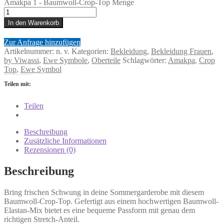
Amakpa 1 - Baumwoll-Crop-Top Menge
In den Warenkorb
Zur Anfrage hinzufügen
Artikelnummer:
n. v.
Kategorien:
Bekleidung
,
Bekleidung Frauen
,
by Viwassi
,
Ewe Symbole
,
Oberteile
Schlagwörter:
Amakpa
,
Crop
Top
,
Ewe Symbol
Teilen mit:
Teilen
Beschreibung
Zusätzliche Informationen
Rezensionen (0)
Beschreibung
Bring frischen Schwung in deine Sommergarderobe mit diesem
Baumwoll-Crop-Top. Gefertigt aus einem hochwertigen Baumwoll-
Elastan-Mix bietet es eine bequeme Passform mit genau dem
richtigen Stretch-Anteil.