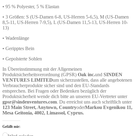
• 95 % Polyester, 5 % Elastan
• 3 Größen: S (US-Damen 6-8, US-Herren 5-6,5), M (US-Damen
8,5-11, US-Herren 7-9,5), L (US-Damen 11,5-13, US-Herren 10-
13)
• Wadenlänge
• Geripptes Bein
• Gepolsterte Sohlen
In Übereinstimmung mit der Allgemeinen
Produktsicherheitsverordnung (GPSR)
Oak inc.
und
SINDEN
VENTURES LIMITED
um sicherzustellen, dass alle angebotenen
Verbraucherprodukte sicher sind und den EU-Standards
entsprechen. Bei Fragen oder Bedenken bezüglich der
Produktsicherheit wende dich bitte an unseren EU-Vertreter unter
gpsr@sindenventures.com
. Du erreichst uns auch schriftlich unter
123 Main Street, Anytown, Country
oder
Markou Evgenikou 11,
Mesa Geitonia, 4002, Limassol, Cyprus.
Gefällt mir: