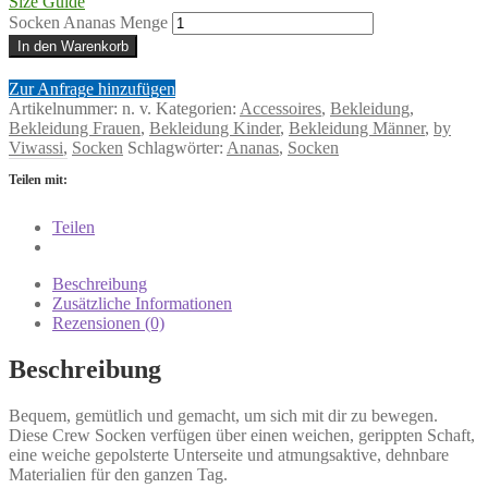
Size Guide
Socken Ananas Menge
In den Warenkorb
Zur Anfrage hinzufügen
Artikelnummer:
n. v.
Kategorien:
Accessoires
,
Bekleidung
,
Bekleidung Frauen
,
Bekleidung Kinder
,
Bekleidung Männer
,
by
Viwassi
,
Socken
Schlagwörter:
Ananas
,
Socken
Teilen mit:
Teilen
Beschreibung
Zusätzliche Informationen
Rezensionen (0)
Beschreibung
Bequem, gemütlich und gemacht, um sich mit dir zu bewegen.
Diese Crew Socken verfügen über einen weichen, gerippten Schaft,
eine weiche gepolsterte Unterseite und atmungsaktive, dehnbare
Materialien für den ganzen Tag.