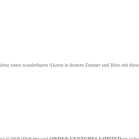
 Setze einen wunderbaren Akzent in deinem Zimmer und Büro mit diese
nung (GPSR)
Oak inc.
und
SINDEN VENTURES LIMITED
um siche