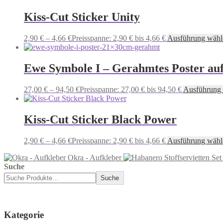
Kiss-Cut Sticker Unity
2,90
€
–
4,66
€
Preisspanne: 2,90 € bis 4,66 €
Ausführung wähl
Ewe Symbole I – Gerahmtes Poster au
27,00
€
–
94,50
€
Preisspanne: 27,00 € bis 94,50 €
Ausführung
Kiss-Cut Sticker Black Power
2,90
€
–
4,66
€
Preisspanne: 2,90 € bis 4,66 €
Ausführung wähl
Okra - Aufkleber
Suche
Suche
Kategorie