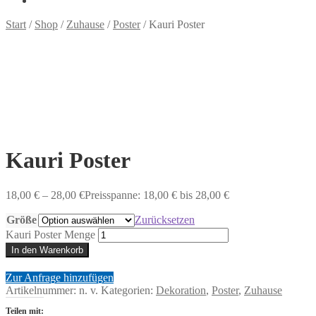
Start
/
Shop
/
Zuhause
/
Poster
/
Kauri Poster
Kauri Poster
18,00
€
–
28,00
€
Preisspanne: 18,00 € bis 28,00 €
Größe
Zurücksetzen
Kauri Poster Menge
In den Warenkorb
Zur Anfrage hinzufügen
Artikelnummer:
n. v.
Kategorien:
Dekoration
,
Poster
,
Zuhause
Teilen mit: