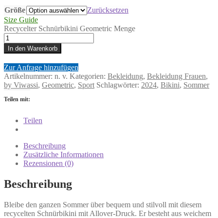
Größe
Zurücksetzen
Size Guide
Recycelter Schnürbikini Geometric Menge
In den Warenkorb
Zur Anfrage hinzufügen
Artikelnummer:
n. v.
Kategorien:
Bekleidung
,
Bekleidung Frauen
,
by Viwassi
,
Geometric
,
Sport
Schlagwörter:
2024
,
Bikini
,
Sommer
Teilen mit:
Teilen
Beschreibung
Zusätzliche Informationen
Rezensionen (0)
Beschreibung
Bleibe den ganzen Sommer über bequem und stilvoll mit diesem
recycelten Schnürbikini mit Allover-Druck. Er besteht aus weichem