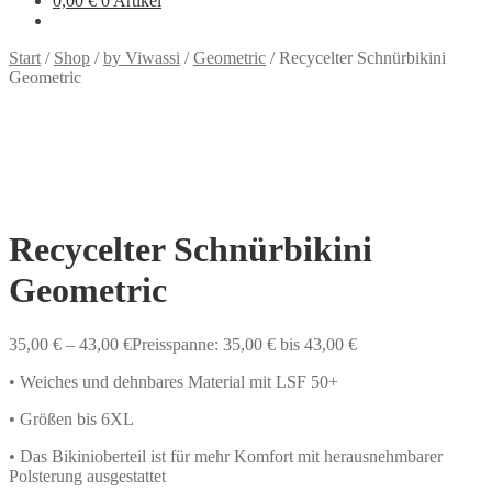
0,00
€
0 Artikel
Start
/
Shop
/
by Viwassi
/
Geometric
/
Recycelter Schnürbikini
Geometric
Recycelter Schnürbikini
Geometric
35,00
€
–
43,00
€
Preisspanne: 35,00 € bis 43,00 €
• Weiches und dehnbares Material mit LSF 50+
• Größen bis 6XL
• Das Bikinioberteil ist für mehr Komfort mit herausnehmbarer
Polsterung ausgestattet