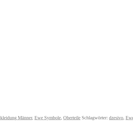
kleidung Männer
,
Ewe Symbole
,
Oberteile
Schlagwörter:
dzesivo
,
Ewe