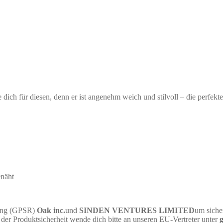
dich für diesen, denn er ist angenehm weich und stilvoll – die perfek
enäht
nung (GPSR)
Oak inc.
und
SINDEN VENTURES LIMITED
um siche
er Produktsicherheit wende dich bitte an unseren EU-Vertreter unter