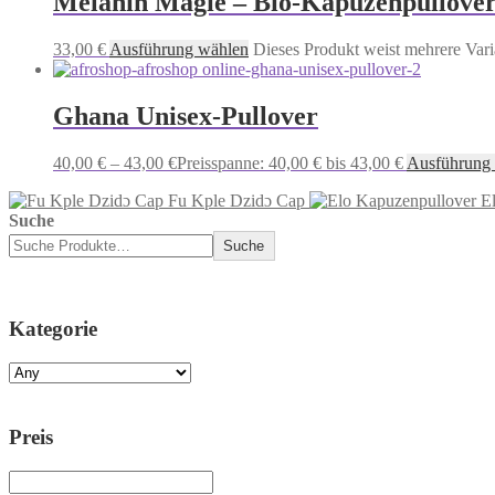
Melanin Magie – Bio-Kapuzenpullover
33,00
€
Ausführung wählen
Dieses Produkt weist mehrere Vari
Ghana Unisex-Pullover
40,00
€
–
43,00
€
Preisspanne: 40,00 € bis 43,00 €
Ausführung
Fu Kple Dzidɔ Cap
E
Suche
Suche
Kategorie
Preis