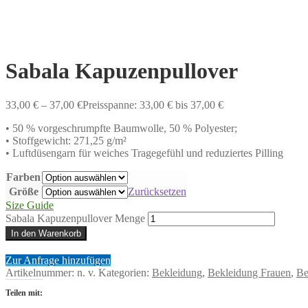
Sabala Kapuzenpullover
33,00
€
–
37,00
€
Preisspanne: 33,00 € bis 37,00 €
• 50 % vorgeschrumpfte Baumwolle, 50 % Polyester;
• Stoffgewicht: 271,25 g/m²
• Luftdüsengarn für weiches Tragegefühl und reduziertes Pilling
Farben
Größe
Zurücksetzen
Size Guide
Sabala Kapuzenpullover Menge
In den Warenkorb
Zur Anfrage hinzufügen
Artikelnummer:
n. v.
Kategorien:
Bekleidung
,
Bekleidung Frauen
,
Be
Teilen mit: