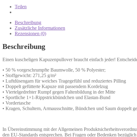
Teilen
Beschreibung
Zusätzliche Informationen
Rezensionen (0)
Beschreibung
Einen kuscheligen Kapuzenpullover braucht einfach jeder! Entscheide 
• 50 % vorgeschrumpfte Baumwolle, 50 % Polyester;
• Stoffgewicht: 271,25 g/m²
• Luftdüsengarn für weiches Tragegefühl und reduziertes Pilling
• Doppelt gefütterte Kapuze mit passendem Kordelzug
• Viertelgedrehter Rumpf gegen Faltenbildung in der Mitte
• Sportliche 1×1-Rippstrickbündchen und Elastan-Bund
• Vordertasche
• Kragen, Schultern, Armausschnitte, Bündchen und Saum doppelt g
In Übereinstimmung mit der Allgemeinen Produktsicherheitsverord
den EU-Standards entsprechen. Bei Fragen oder Bedenken bezüglich d