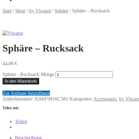
Start
/
Shop
/
by Viwassi
/
Sphäre
/
Sphäre – Rucksack
Sphäre – Rucksack
44,00
€
Sphäre - Rucksack Menge
In den Warenkorb
Zur Anfrage hinzufügen
Artikelnummer:
6266F9816C581
Kategorien:
Accessoires
,
by Viwass
Teilen mit:
Teilen
Beschreibung