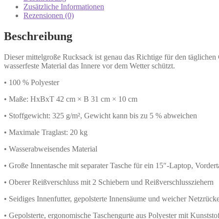
Zusätzliche Informationen
Rezensionen (0)
Beschreibung
Dieser mittelgroße Rucksack ist genau das Richtige für den täglichen 
wasserfeste Material das Innere vor dem Wetter schützt.
• 100 % Polyester
• Maße: HxBxT 42 cm × B 31 cm × 10 cm
• Stoffgewicht: 325 g/m², Gewicht kann bis zu 5 % abweichen
• Maximale Traglast: 20 kg
• Wasserabweisendes Material
• Große Innentasche mit separater Tasche für ein 15″-Laptop, Vordert
• Oberer Reißverschluss mit 2 Schiebern und Reißverschlussziehern
• Seidiges Innenfutter, gepolsterte Innensäume und weicher Netzrück
• Gepolsterte, ergonomische Taschengurte aus Polyester mit Kunststo