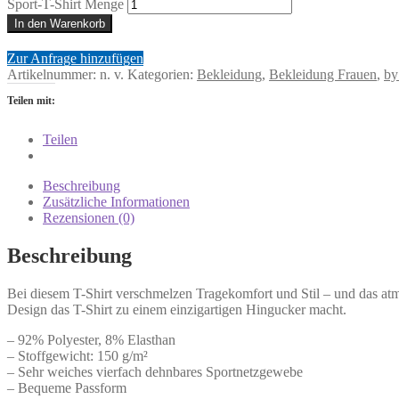
Sport-T-Shirt Menge
In den Warenkorb
Zur Anfrage hinzufügen
Artikelnummer:
n. v.
Kategorien:
Bekleidung
,
Bekleidung Frauen
,
by
Teilen mit:
Teilen
Beschreibung
Zusätzliche Informationen
Rezensionen (0)
Beschreibung
Bei diesem T-Shirt verschmelzen Tragekomfort und Stil – und das at
Design das T-Shirt zu einem einzigartigen Hingucker macht.
– 92% Polyester, 8% Elasthan
– Stoffgewicht: 150 g/m²
– Sehr weiches vierfach dehnbares Sportnetzgewebe
– Bequeme Passform