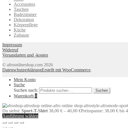
Accessoires
Taschen
Badezimmer
Dekoration
Körperpflege
Küche
Zuhause
Impressum
Widerruf
Versandarten und -kosten
© afroonlineshop.com 2026
Datenschutzerklärung
Erstellt mit WooCommerce
.
Mein Konto
Suche
Suchen nach:
Suchen
Warenkorb
0
Du siehst:
Sport-T-Shirt
38,00
€
–
40,00
€
Preisspanne: 38,00 € bis 
Ausführung wählen