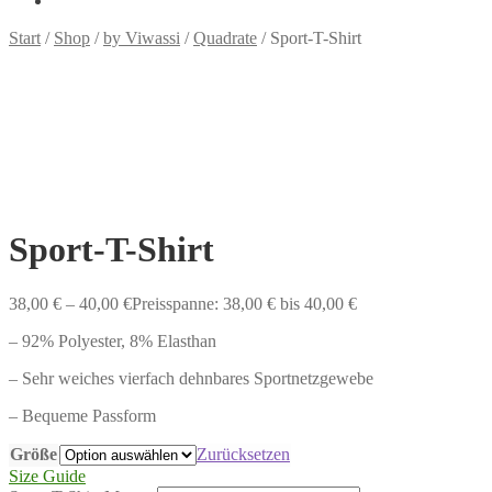
Start
/
Shop
/
by Viwassi
/
Quadrate
/
Sport-T-Shirt
Sport-T-Shirt
38,00
€
–
40,00
€
Preisspanne: 38,00 € bis 40,00 €
– 92% Polyester, 8% Elasthan
– Sehr weiches vierfach dehnbares Sportnetzgewebe
– Bequeme Passform
Größe
Zurücksetzen
Size Guide