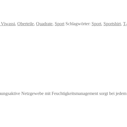
 Viwassi
,
Oberteile
,
Quadrate
,
Sport
Schlagwörter:
Sport
,
Sportshirt
,
T-
mungsaktive Netzgewebe mit Feuchtigkeitsmanagement sorgt bei jedem 