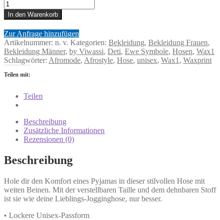
In den Warenkorb
Zur Anfrage hinzufügen
Artikelnummer:
n. v.
Kategorien:
Bekleidung
,
Bekleidung Frauen
,
Bekleidung Männer
,
by Viwassi
,
Deti
,
Ewe Symbole
,
Hosen
,
Wax1
Schlagwörter:
Afromode
,
Afrostyle
,
Hose
,
unisex
,
Wax1
,
Waxprint
Teilen mit:
Teilen
Beschreibung
Zusätzliche Informationen
Rezensionen (0)
Beschreibung
Hole dir den Komfort eines Pyjamas in dieser stilvollen Hose mit
weiten Beinen. Mit der verstellbaren Taille und dem dehnbaren Stoff
ist sie wie deine Lieblings-Jogginghose, nur besser.
• Lockere Unisex-Passform