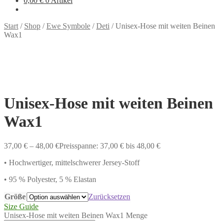
0,00
€
0 Artikel
Start
/
Shop
/
Ewe Symbole
/
Deti
/
Unisex-Hose mit weiten Beinen
Wax1
Unisex-Hose mit weiten Beinen
Wax1
37,00
€
–
48,00
€
Preisspanne: 37,00 € bis 48,00 €
• Hochwertiger, mittelschwerer Jersey-Stoff
• 95 % Polyester, 5 % Elastan
Größe
Zurücksetzen
Size Guide
Unisex-Hose mit weiten Beinen Wax1 Menge