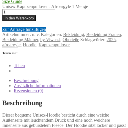
Size Guide
Unisex-Kapuzenpullover - Afroargyle 1 Menge
In den Warenkorb
Zur Anfrage hinzufügen
Artikelnummer:
n. v.
Kategorien:
Bekleidung
,
Bekleidung Frauen
,
Bekleidung Männer
,
by Viwassi
,
Oberteile
Schlagwörter:
2025
,
afroargyle
,
Hoodie
,
Kapuzenpullover
Teilen mit:
Teilen
Beschreibung
Zusätzliche Informationen
Rezensionen (0)
Beschreibung
Dieser bequeme Unisex-Hoodie besticht durch eine weiche
Außenseite mit leuchtendem Druck und eine noch weichere
Innenseite aus gebürstetem Fleece. Der Hoodie sitzt locker und passt