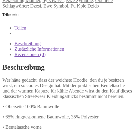
Bekleidung Männer
,
by Viwassi
,
Ewe Symbole
,
Oberteile
Schlagwörter:
Dzesi
,
Ewe Symbol
,
Fu Kple Dzidɔ
Teilen mit:
Teilen
Beschreibung
Zusätzliche Informationen
Rezensionen (0)
Beschreibung
Wer hätte gedacht, dass der weichste Hoodie, den du je besitzen
wirst, ein so cooles Design hat. Mit der praktischen Beuteltasche
und der warmen Kapuze für kühle Abende wirst du den Kauf dieses
klassischen Streetwear-Kleidungsstücks bestimmt nicht bereuen.
• Oberseite 100% Baumwolle
• 65% ringgesponnene Baumwolle, 35% Polyester
• Beuteltasche vorne