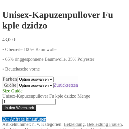
Unisex-Kapuzenpullover Fu
kple dzidzo
43,00
€
• Oberseite 100% Baumwolle
• 65% ringgesponnene Baumwolle, 35% Polyester
• Beuteltasche vorne
Farben
Größe
Zurücksetzen
Size Guide
Unisex-Kapuzenpullover Fu kple dzidzo Menge
In den Warenkorb
Zur Anfrage hinzufügen
Artikelnummer:
n. v.
Kategorien:
Bekleidung
,
Bekleidung Frauen
,