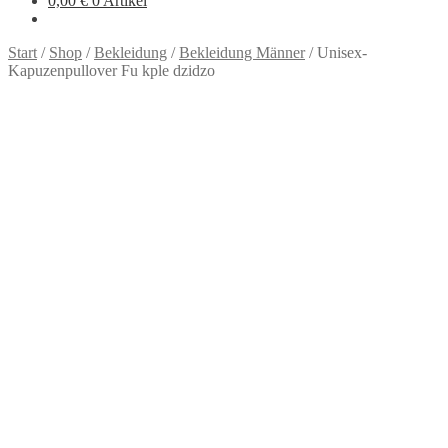
0,00
€
0 Artikel
Start
/
Shop
/
Bekleidung
/
Bekleidung Männer
/
Unisex-
Kapuzenpullover Fu kple dzidzo