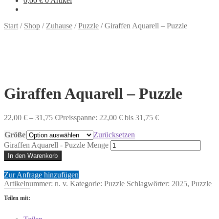
0,00
€
0 Artikel
Start
/
Shop
/
Zuhause
/
Puzzle
/
Giraffen Aquarell – Puzzle
Giraffen Aquarell – Puzzle
22,00
€
–
31,75
€
Preisspanne: 22,00 € bis 31,75 €
Größe
Zurücksetzen
Giraffen Aquarell - Puzzle Menge
In den Warenkorb
Zur Anfrage hinzufügen
Artikelnummer:
n. v.
Kategorie:
Puzzle
Schlagwörter:
2025
,
Puzzle
Teilen mit: